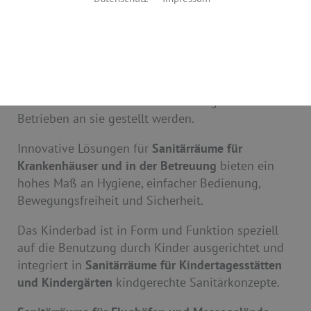
Sanitäranlagen
Sanitärräume im Gewerbe unterscheiden sich
grundlegend anhand der Ansprüche, die in den
verschiedenen Arten von Einrichtungen und
Betrieben an sie gestellt werden.
Innovative Lösungen für
Sanitärräume für
Krankenhäuser und in der Betreuung
bieten ein
hohes Maß an Hygiene, einfacher Bedienung,
Bewegungsfreiheit und Sicherheit.
Das Kinderbad ist in Form und Funktion speziell
auf die Benutzung durch Kinder ausgerichtet und
integriert in
Sanitärräume für Kindertagesstätten
und Kindergärten
kindgerechte Sanitärkonzepte.