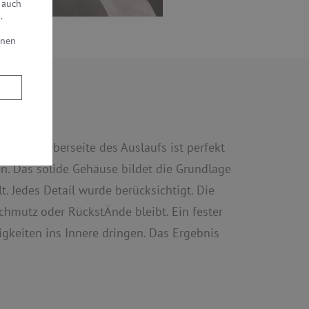
 auch
.
nnen
. Die Oberseite des Auslaufs ist perfekt
n. Das solide Gehäuse bildet die Grundlage
. Jedes Detail wurde berücksichtigt. Die
chmutz oder RückstÄnde bleibt. Ein fester
igkeiten ins Innere dringen. Das Ergebnis