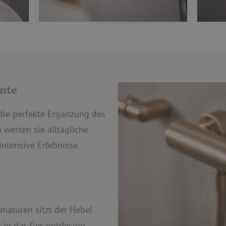
nte
ie perfekte Ergänzung des
erten sie alltägliche
ntensive Erlebnisse.
aturen sitzt der Hebel
m in das Gesamtdesign