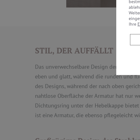
bestm
ableh
Weite
einge
Ihre
E
STIL, DER AUFFÄLLT
Das unverwechselbare Design der HANSAGEN
eben und glatt, während die runden und fl
des Designs, während der nach oben gerichte
nahtlose Oberfläche der Armatur hat nur wen
Dichtungsring unter der Hebelkappe bietet 
ist eine Armatur, die ebenso pflegeleicht 