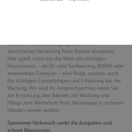
Spezialist
Die Heizaufwendungen eines Gebäudes sind ein
nicht zu unterschätzender Kostenfaktor. Gerade für
Produktionshallen oder große Büros kann eine
effiziente Wärmeerzeugung sowie eine
durchdachte Verteilung hohe Kosten einsparen.
Hier spielt nicht nur die Wahl des richtigen
Heizsystems – ob Öl- oder Gasheizung, BHKW oder
erneuerbare Energien – eine Rolle, sondern auch
die richtigen Einstellungen und Erfahrung bei der
Wartung. Wir sind Ihr Ansprechpartner, wenn Sie
die Errichtung, den Betrieb, die Wartung und
Pflege zum Werterhalt Ihrer Heizanlage in sicheren
Händen wissen wollen.
Sparsamer Verbrauch senkt die Ausgaben und
schont Ressourcen.