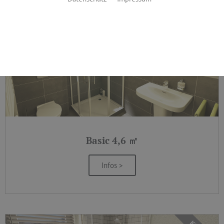
BASIC
Basic 4,6 ㎡
Infos >